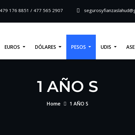
479 176 8851 / 477 565 2907
segurosyfianzaslahud@
EUROS
DÓLARES
PESOS
UDIS
AS
1 AÑO S
Home
1 AÑO S